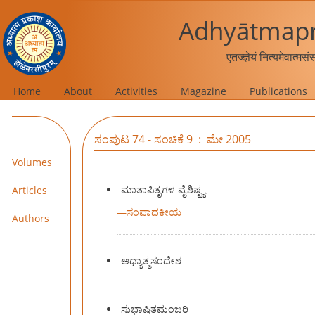
Adhyātmapr
एतज्ज्ञेयं नित्यमेवात्मस
Home
About
Activities
Magazine
Publications
ಸಂಪುಟ 74 - ಸಂಚಿಕೆ 9 : ಮೇ 2005
Volumes
ಮಾತಾಪಿತೃಗಳ ವೈಶಿಷ್ಟ್ಯ
Articles
—
ಸಂಪಾದಕೀಯ
Authors
ಅಧ್ಯಾತ್ಮಸಂದೇಶ
ಸುಭಾಷಿತಮಂಜರಿ