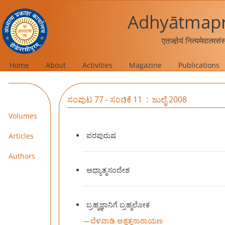
Adhyātmapr
एतज्ज्ञेयं नित्यमेवात्मस
Home
About
Activities
Magazine
Publications
ಸಂಪುಟ 77 - ಸಂಚಿಕೆ 11 : ಜುಲೈ 2008
Volumes
ಪರಪುರುಷ
Articles
Authors
ಅಧ್ಯಾತ್ಮಸಂದೇಶ
ಬ್ರಹ್ಮಜ್ಞಾನಿಗೆ ಬ್ರಹ್ಮಲೋಕ
—
ಬೆಳವಾಡಿ ಅಶ್ವತ್ಥನಾರಾಯಣ