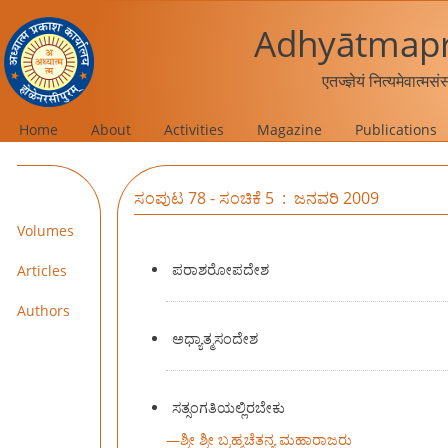
Adhyātmapr
एतज्ज्ञेयं नित्यमेवात्मस
Home
About
Activities
Magazine
Publications
ಸಂಪುಟ 78 - ಸಂಚಿಕೆ 5 : ಜನವರಿ 2009
Volumes
ಪರಾಶರೋಪದೇಶ
Articles
Authors
ಅಧ್ಯಾತ್ಮಸಂದೇಶ
ಸತ್ಸಂಗತಿಯಲ್ಲಿರಬೇಕು
—
ಶ್ರೀ ಶ್ರೀ ಬ್ರಹ್ಮಚೆತನ್ಯ ಮಹಾರಾಜರು