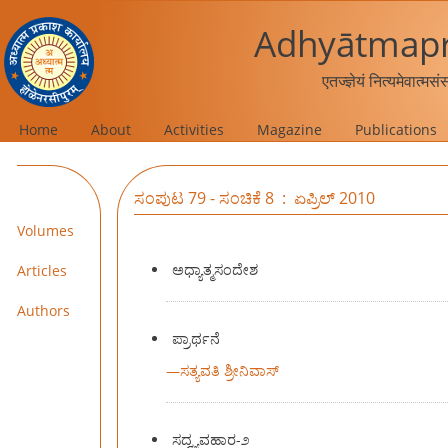
Adhyātmapr
एतज्ज्ञेयं नित्यमेवात्मस
Home
About
Activities
Magazine
Publications
ಸಂಪುಟ 79 - ಸಂಚಿಕೆ 8 : ಏಪ್ರಿಲ್‍ 2010
Volumes
ಅಧ್ಯಾತ್ಮಸಂದೇಶ
Articles
Authors
ಪ್ರಾರ್ಥನೆ
—
ಸತ್ಯವತಿ ಶ್ರೀನಿವಾಸ್‍
ಸದ್ವ್ಯವಹಾರ-೨