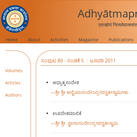
Adhyātmapr
एतज्ज्ञेयं नित्यमेवात्मस
Home
About
Activities
Magazine
Publications
ಸಂಪುಟ 80 - ಸಂಚಿಕೆ 5 : ಜನವರಿ 2011
Volumes
ಅಧ್ಯಾತ್ಮಸಂದೇಶ
Articles
—
ಶ್ರೀ ಶ್ರೀ ಅದ್ವೆಯಾನಂದೇಂದ್ರಸರಸ್ವತೀಸ್ವಾಮಿಗಳು
Authors
ಉಪದೇಶಮಾಲಿಕೆ
—
ಶ್ರೀ ಶ್ರೀ ಜ್ಞಾನಾನಂದೇಂದ್ರಸರಸ್ವತೀಸ್ವಾಮಿ