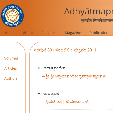
Adhyātmapr
एतज्ज्ञेयं नित्यमेवात्मस
Home
About
Activities
Magazine
Publications
ಸಂಪುಟ 80 - ಸಂಚಿಕೆ 6 : ಫೆಬ್ರವರಿ 2011
Volumes
ಅಧ್ಯಾತ್ಮಸಂದೇಶ
Articles
—
ಶ್ರೀ ಶ್ರೀ ಅದ್ವೆಯಾನಂದೇಂದ್ರಸರಸ್ವತೀಸ್ವಾಮಿಗಳು
Authors
ಬಾಲಪ್ರಕಾಶ
—
ಶ್ರೀಮತಿ ಡಾ|| ಹೇಮಲತಾ ಎಸ್.