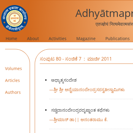
Adhyātmapr
एतज्ज्ञेयं नित्यमेवात्मस
Home
About
Activities
Magazine
Publications
ಸಂಪುಟ 80 - ಸಂಚಿಕೆ 7 : ಮಾರ್ಚಿ 2011
Volumes
ಅಧ್ಯಾತ್ಮಸಂದೇಶ
Articles
—
ಶ್ರೀ ಶ್ರೀ ಅದ್ವೆಯಾನಂದೇಂದ್ರಸರಸ್ವತೀಸ್ವಾಮಿಗಳು
Authors
ಸಚ್ಚಿದಾನಂದೇಂದ್ರರದೃಷ್ಟಾಂತ ಕಥೆಗಳು
—
ಶ್ರೀಮಾನ್ ಡಾ|| ಅನಂತರಾಮು ಕೆ.