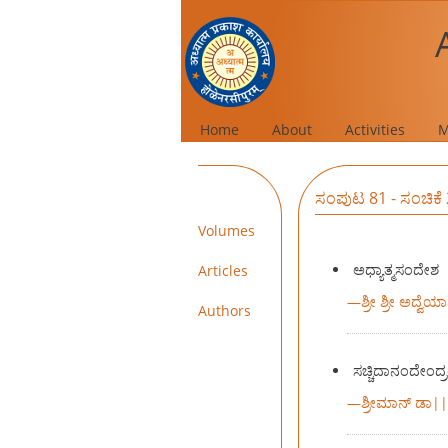
Home
About
Activities
M
ಸಂಪುಟ 81 - ಸಂಚಿಕೆ
Volumes
ಅಧ್ಯಾತ್ಮಸಂದೇಶ
Articles
—
ಶ್ರೀ ಶ್ರೀ ಅದ್ವ
Authors
ಸಚ್ಚಿದಾನಂದೇಂದ್ರ
—
ಶ್ರೀಮಾನ್ ಡಾ|