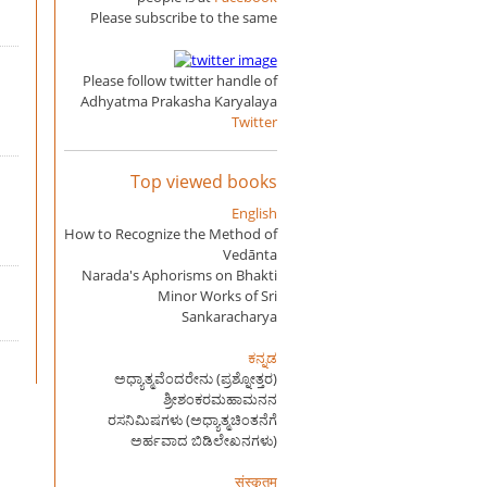
Please subscribe to the same
Please follow twitter handle of
Adhyatma Prakasha Karyalaya
Twitter
Top viewed books
English
How to Recognize the Method of
Vedānta
Narada's Aphorisms on Bhakti
Minor Works of Sri
Sankaracharya
ಕನ್ನಡ
ಅಧ್ಯಾತ್ಮವೆಂದರೇನು (ಪ್ರಶ್ನೋತ್ತರ)
ಶ್ರೀಶಂಕರಮಹಾಮನನ
ರಸನಿಮಿಷಗಳು (ಅಧ್ಯಾತ್ಮಚಿಂತನೆಗೆ
ಅರ್ಹವಾದ ಬಿಡಿಲೇಖನಗಳು)
संस्कृतम्