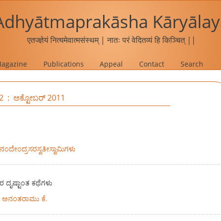
Adhyātmaprakāsha Kāryālay
एतज्ज्ञेयं नित्यमेवात्मसंस्थम् | नातः परं वेदितव्यं हि किञ्चित् ||
agazine
Publications
Appeal
Contact
Search
 2 : ಅಕ್ಟೋಬರ್ 2011
ೆಯಾನಂದೇಂದ್ರಸರಸ್ವತೀಸ್ವಾಮಿಗಳು
ರ ದೃಷ್ಟಾಂತ ಕಥೆಗಳು
| ಅನಂತರಾಮು ಕೆ.