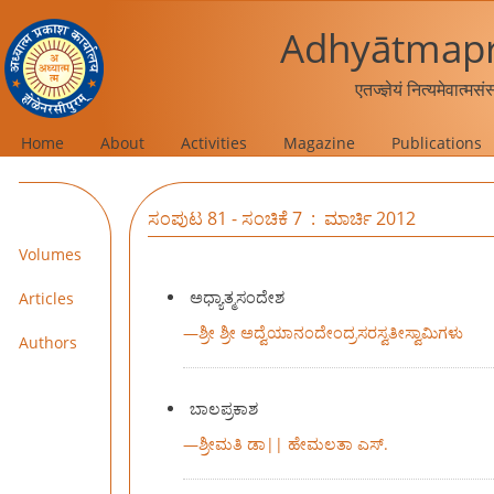
Adhyātmapr
एतज्ज्ञेयं नित्यमेवात्मस
Home
About
Activities
Magazine
Publications
ಸಂಪುಟ 81 - ಸಂಚಿಕೆ 7 : ಮಾರ್ಚಿ 2012
Volumes
ಅಧ್ಯಾತ್ಮಸಂದೇಶ
Articles
—
ಶ್ರೀ ಶ್ರೀ ಅದ್ವೆಯಾನಂದೇಂದ್ರಸರಸ್ವತೀಸ್ವಾಮಿಗಳು
Authors
ಬಾಲಪ್ರಕಾಶ
—
ಶ್ರೀಮತಿ ಡಾ|| ಹೇಮಲತಾ ಎಸ್.